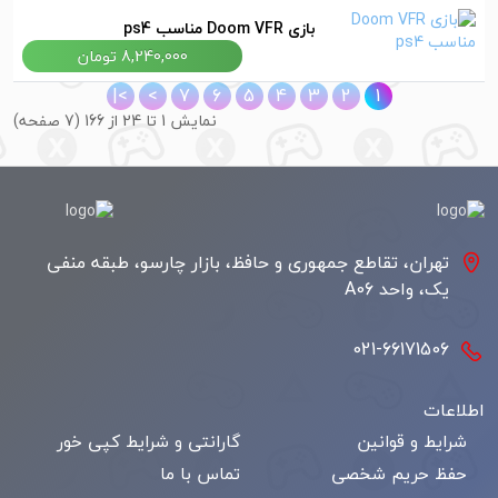
بازی Doom VFR مناسب ps4
8,240,000 تومان
>|
>
7
6
5
4
3
2
1
نمايش 1 تا 24 از 166 (7 صفحه)
تهران، تقاطع جمهوری و حافظ، بازار چارسو، طبقه منفی
یک، واحد A06
021-66171506
اطلاعات
شرایط و قوانین
گارانتی و شرایط کپی خور
حفظ حریم شخصی
تماس با ما