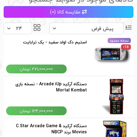
مقایسه کالا (0)
نسخه محدود
استیم دک اولد سفید - یک ترابایت
1TB
271,000,000 تومان
دستگاه آرکید Arcade 1Up - نسخه بازی
Mortal Kombat
124,000,000 تومان
دستگاه آرکید C.Star Arcade Game &
Movies برند NBCP