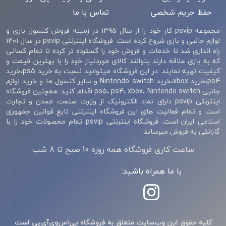
حفظ حریم شخصی
تماس با ما
مجموعه psvip کار خود را از سال ۱۳۹۵ در زمینه فروش کنسول بازی و
لوازم جانبی و بازی شروع کرده است. فروشگاه اینترنتی psvip در سال ۱۴۰۱
راه اندازی شد تا خدمات و فروش خود را گسترده تر کرده تا تمام کسانی
که به بازی علاقه دارند بتوانند کالای موردنیاز خود را با بهترین قیمت و
کیفیت تهیه نمایند. در این فروشگاه میتوانید نسبت به خرید ps5،خرید
ps4،خرید xbox،خرید Nintendo switch و سایر کنسول ها و خرید لوازم
جانبی ps5، ps4، xbox، Nintendo switch اقدام کنید. همچنین فروشگاه
اینترنتی psvip دارای نماد الکترونیک از وزارت صنعت معدن و تجارت
است و تمام فعالیت های این فروشگاه اینترنتی تابع قوانین جمهوری
اسلامی ایران است. فروشگاه اینترنتی psvip تمام محصولات خود را با
گارانتی به فروش میرساند
ساعت کاری فروشگاه همه روزه 10 صبح تا 8 شب
با ما همراه باشید:
کلیه حقوق این وب‌سایت متعلق به فروشگاه پی‌اس‌وی‌آی‌پی است