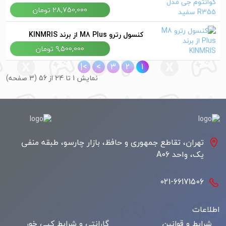
28,750,000 تومان
کنسول رترو M8 Plus از برند KINMRIS
9,500,000 تومان
>|
>
3
2
1
نمايش 1 تا 24 از 56 (3 صفحه)
تهران، تقاطع جمهوری و حافظ، بازار چارسو، طبقه منفی
یک، واحد A06
021-66171506
اطلاعات
شرایط و قوانین
گارانتی و شرایط کپی خور