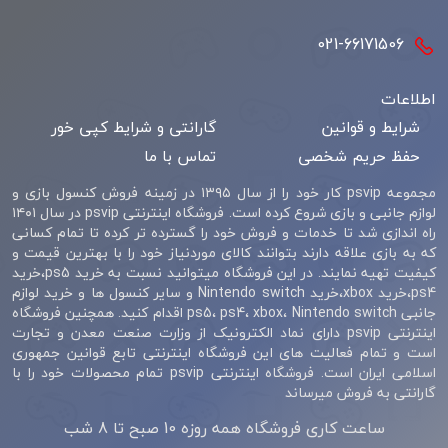
021-66171506
اطلاعات
شرایط و قوانین
گارانتی و شرایط کپی خور
حفظ حریم شخصی
تماس با ما
مجموعه psvip کار خود را از سال ۱۳۹۵ در زمینه فروش کنسول بازی و
لوازم جانبی و بازی شروع کرده است. فروشگاه اینترنتی psvip در سال ۱۴۰۱
راه اندازی شد تا خدمات و فروش خود را گسترده تر کرده تا تمام کسانی
که به بازی علاقه دارند بتوانند کالای موردنیاز خود را با بهترین قیمت و
کیفیت تهیه نمایند. در این فروشگاه میتوانید نسبت به خرید ps5،خرید
ps4،خرید xbox،خرید Nintendo switch و سایر کنسول ها و خرید لوازم
جانبی ps5، ps4، xbox، Nintendo switch اقدام کنید. همچنین فروشگاه
اینترنتی psvip دارای نماد الکترونیک از وزارت صنعت معدن و تجارت
است و تمام فعالیت های این فروشگاه اینترنتی تابع قوانین جمهوری
اسلامی ایران است. فروشگاه اینترنتی psvip تمام محصولات خود را با
گارانتی به فروش میرساند
ساعت کاری فروشگاه همه روزه 10 صبح تا 8 شب