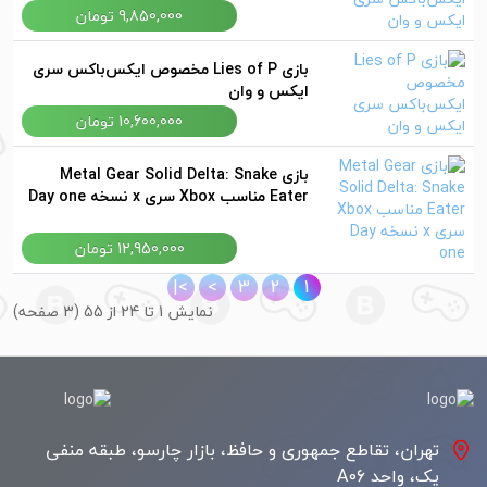
9,850,000 تومان
بازی Lies of P مخصوص ایکس‌باکس سری
ایکس و وان
10,600,000 تومان
بازی Metal Gear Solid Delta: Snake
Eater مناسب Xbox سری x نسخه Day one
12,950,000 تومان
>|
>
3
2
1
نمايش 1 تا 24 از 55 (3 صفحه)
تهران، تقاطع جمهوری و حافظ، بازار چارسو، طبقه منفی
یک، واحد A06