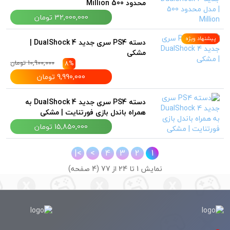
محدود 500 Million
32,000,000 تومان
پیشنهاد ویژه
دسته PS4 سری جدید DualShock 4 |
مشکی
10,900,000 تومان
8%
9,990,000 تومان
دسته PS4 سری جدید DualShock 4 به
همراه باندل بازی فورتنایت | مشکی
15,850,000 تومان
>|
>
4
3
2
1
نمايش 1 تا 24 از 77 (4 صفحه)