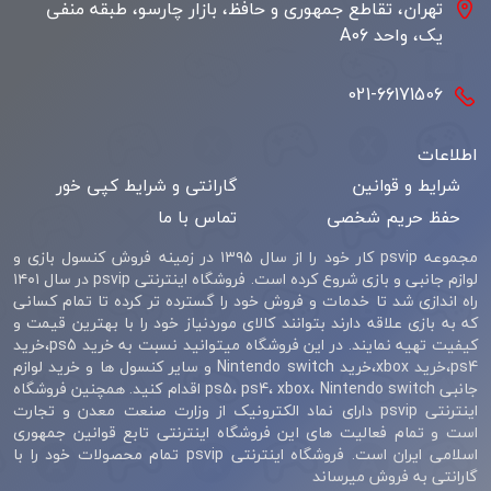
تهران، تقاطع جمهوری و حافظ، بازار چارسو، طبقه منفی
یک، واحد A06
021-66171506
اطلاعات
شرایط و قوانین
گارانتی و شرایط کپی خور
حفظ حریم شخصی
تماس با ما
مجموعه psvip کار خود را از سال ۱۳۹۵ در زمینه فروش کنسول بازی و
لوازم جانبی و بازی شروع کرده است. فروشگاه اینترنتی psvip در سال ۱۴۰۱
راه اندازی شد تا خدمات و فروش خود را گسترده تر کرده تا تمام کسانی
که به بازی علاقه دارند بتوانند کالای موردنیاز خود را با بهترین قیمت و
کیفیت تهیه نمایند. در این فروشگاه میتوانید نسبت به خرید ps5،خرید
ps4،خرید xbox،خرید Nintendo switch و سایر کنسول ها و خرید لوازم
جانبی ps5، ps4، xbox، Nintendo switch اقدام کنید. همچنین فروشگاه
اینترنتی psvip دارای نماد الکترونیک از وزارت صنعت معدن و تجارت
است و تمام فعالیت های این فروشگاه اینترنتی تابع قوانین جمهوری
اسلامی ایران است. فروشگاه اینترنتی psvip تمام محصولات خود را با
گارانتی به فروش میرساند